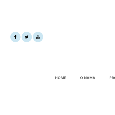
Facebook
Twiter
You
tube
HOME
O NAMA
PR