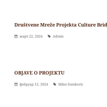
Društvene Mreže Projekta Culture Brid
Admin
By
Posted
By
Март 22, 2024
Admin
On
OBJAVE O PROJEKTU
Milos
By
Posted
By
Фебруар 12, 2024
Milos Stankovic
Stankovic
On