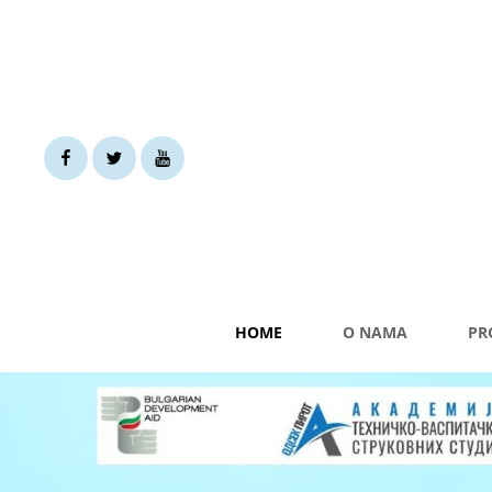
Facebook
Twiter
You
tube
HOME
O NAMA
PR